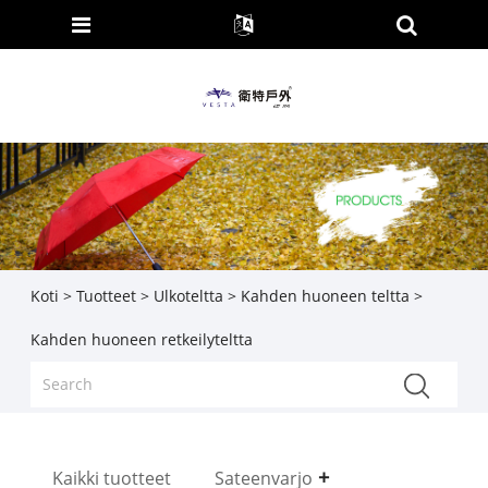
Koti
>
Tuotteet
>
Ulkoteltta
>
Kahden huoneen teltta
>
Kahden huoneen retkeilyteltta
Kaikki tuotteet
Sateenvarjo