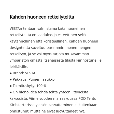
Kahden huoneen retkeilyteltta
VESTAn tehtaan valmistama kaksihuoneinen
retkeilyteltta on laadukas ja esteettinen sekä
käytännöllinen että koristeellinen. Kahden huoneen
designteltta soveltuu paremmin monen hengen
retkeilyyn, ja se voi myös tarjota mukavamman
ympäristön omasta itsenäisestä tilasta kiinnostuneille
leiriläisille.
● Brand: VESTA
● Pakkaus: Puinen laatikko
● Toimituskyky: 100 %
● On hieno idea tehdä teltta yhteenliittyneistä
kaksosista. Viime vuoden marraskuussa POD Tents
Kickstarterissa yleisön kasvattaminen ei kuitenkaan
onnistunut, mutta he eivät luovuttaneet nyt.