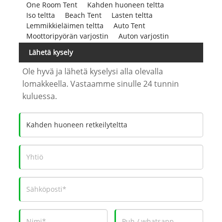
One Room Tent
Kahden huoneen teltta
Iso teltta
Beach Tent
Lasten teltta
Lemmikkieläimen teltta
Auto Tent
Moottoripyörän varjostin
Auton varjostin
Lähetä kysely
Ole hyvä ja lähetä kyselysi alla olevalla
lomakkeella. Vastaamme sinulle 24 tunnin
kuluessa.