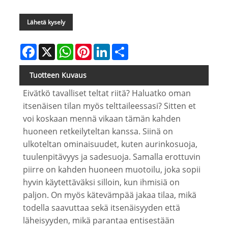
Lähetä kysely
Facebook
X
WhatsApp
Pinterest
LinkedIn
Share
Tuotteen Kuvaus
Eivätkö tavalliset teltat riitä? Haluatko oman
itsenäisen tilan myös telttaileessasi? Sitten et
voi koskaan mennä vikaan tämän kahden
huoneen retkeilyteltan kanssa. Siinä on
ulkoteltan ominaisuudet, kuten aurinkosuoja,
tuulenpitävyys ja sadesuoja. Samalla erottuvin
piirre on kahden huoneen muotoilu, joka sopii
hyvin käytettäväksi silloin, kun ihmisiä on
paljon. On myös kätevämpää jakaa tilaa, mikä
todella saavuttaa sekä itsenäisyyden että
läheisyyden, mikä parantaa entisestään