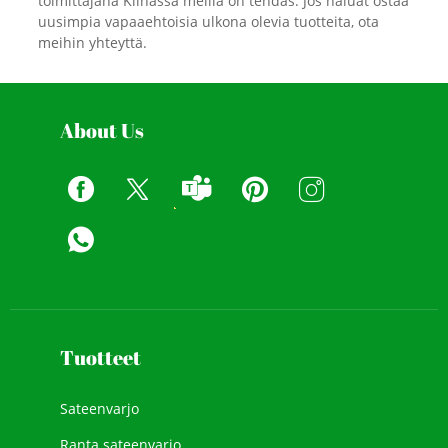
toimittajana Kiinassa meillä on tehdas. Jos haluat ostaa
uusimpia vapaaehtoisia ulkona olevia tuotteita, ota
meihin yhteyttä.
About Us
Tuotteet
Sateenvarjo
Ranta sateenvarjo