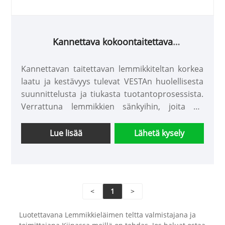
Kannettava kokoontaitettava
lemmikkiteltta
Kannettavan taitettavan lemmikkiteltan korkea
laatu ja kestävyys tulevat VESTAn huolellisesta
suunnittelusta ja tiukasta tuotantoprosessista.
Verrattuna lemmikkien sänkyihin, joita on
hankala siirtää ja kantaa, tämä kannettava
lemmikkiteltta sopii paremmin
Lue lisää
Lähetä kysely
matkustamiseen, jolloin lemmikkisi voi nauttia
matkasta kanssasi.
● Merkki: VESTA
● Pakkaus: Puinen laatikko
<
1
>
● Toimituskyky: 100 %
Luotettavana Lemmikkieläimen teltta valmistajana ja