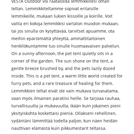
VESTA Outdoor voi räätälöidä lemmikkillesi oman
teltan. Lemmikkiteltamme sopivat erilaisille
lemmikeille, mukaan lukien kissoille ja koirille. Voit
valita eri kokoja lemmikkisi vartalon muodon mukaan,
tai jos sinulla on kysyttävää, tarvitset apuamme, ota
meihin epäröimättä yhteyttä, ammattitaitoinen
henkilökuntamme tuo sinulle huomaavaisen palvelun.
On a sunny afternoon, the pet tent quietly sits in a
corner of the garden. The sun shone on the tent, a
gentle breeze brushed by, and the pets lazily dozed
inside. This is a pet tent, a warm little world created for
furry pets, and a rare treasure of healing for them.
Lemmikkien teltat eivät ole vain mukava turvasatama,
vaan myös ilmainen paratiisi heille. Se tarjoaa rauhaa,
turvallisuutta ja mukavuutta, ikään kuin jokainen pieni
yksityiskohta koskettaisi pieniä. Ollakseni rehellinen,
sydäntäni lämmittää todella paljon, kun näen heidän
nauttivan elämästä kuin pikkumestarit teltassa.