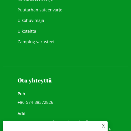
Puutarhan sateenvarjo
Ulkohuvimaja
Ulkoteltta
Camping varusteet
Ota yhteyttä
Puh
+86-574-88372826
Add
No.518, Li He Road, Songxia Umbrella Town,
X
Shanghaai, Shaoxing City, Zhejiangin maakunta,