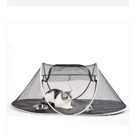
yksinomaisen lepopaikan heille matkustaessaan
lemmikkien kanssa.
● Merkki: VESTA
● Pakkaus: Puinen laatikko
● Toimituskyky: 100 %
● Kuten ihmiset, lemmikit tarvitsevat kunnollista
lämpöä kylmällä säällä, mutta emme voi antaa
heille kaunista kiinalaista taloa, joten tehdään
heille lämmin teltta yhteisellä