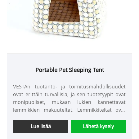
Portable Pet Sleeping Tent
VESTAn tuotanto- ja toimitusmahdollisuudet
ovat erittäin turvallisia, ja sen tuotetyypit ovat
monipuoliset, mukaan lukien kannettavat
lemmikkien makuuteltat. Lemmikkiteltat ovat
hyvä valinta monille lemmikkiperheille. Niitä ei
voi käyttää vain kotona, vaan ne voivat myös
Lue lisää
Lähetä kysely
luoda kannettavan, kätevän ja mukavan