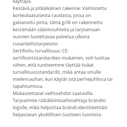
käyttäjiä.
Kestävä ja pitkäikäinen rakenne: Valmistettu
korkealaatuisesta raudasta, jossa on
galvanoitu pinta, tämä grilli on rakennettu
kestämään sääolosuhteita ja tarjoamaan
vuosien luotettavaa palvelua ulkona
ruoanlaittotarpeisiisi.
Sertifioitu turvallisuus: CE-
sertifiointistandardien mukainen, voit luottaa
siihen, että tuotteemme täyttää tiukat
turvallisuusstandardit, mikä antaa sinulle
mielenrauhan, kun käytät sitä perhejuhlissa tai
tapahtumissa.
Mukautettavat vaihtoehdot saatavilla:
Tarjoamme räätälöintivaihtoehtoja brändisi
logolle, mikä helpottaa brändi-identiteettiäsi
heijastavan yksilöllisen tuotteen luomista.