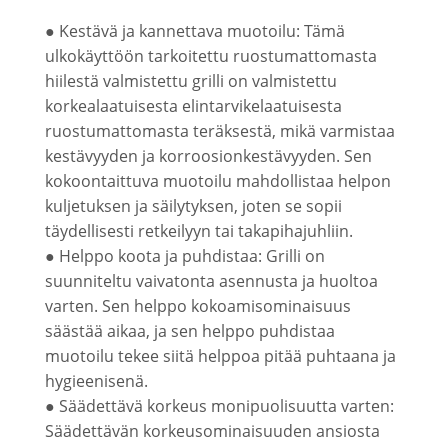
● Kestävä ja kannettava muotoilu: Tämä
ulkokäyttöön tarkoitettu ruostumattomasta
hiilestä valmistettu grilli on valmistettu
korkealaatuisesta elintarvikelaatuisesta
ruostumattomasta teräksestä, mikä varmistaa
kestävyyden ja korroosionkestävyyden. Sen
kokoontaittuva muotoilu mahdollistaa helpon
kuljetuksen ja säilytyksen, joten se sopii
täydellisesti retkeilyyn tai takapihajuhliin.
● Helppo koota ja puhdistaa: Grilli on
suunniteltu vaivatonta asennusta ja huoltoa
varten. Sen helppo kokoamisominaisuus
säästää aikaa, ja sen helppo puhdistaa
muotoilu tekee siitä helppoa pitää puhtaana ja
hygieenisenä.
● Säädettävä korkeus monipuolisuutta varten:
Säädettävän korkeusominaisuuden ansiosta