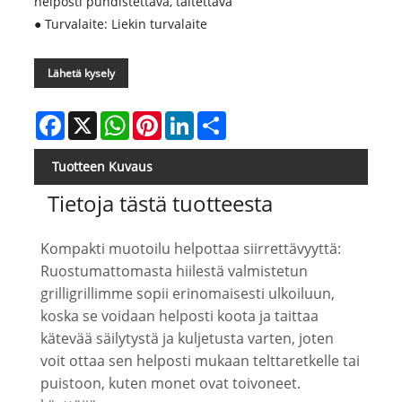
helposti puhdistettava, taitettava
● Turvalaite: Liekin turvalaite
Lähetä kysely
Facebook
X
WhatsApp
Pinterest
LinkedIn
Share
Tuotteen Kuvaus
Tietoja tästä tuotteesta
Kompakti muotoilu helpottaa siirrettävyyttä:
Ruostumattomasta hiilestä valmistetun
grilligrillimme sopii erinomaisesti ulkoiluun,
koska se voidaan helposti koota ja taittaa
kätevää säilytystä ja kuljetusta varten, joten
voit ottaa sen helposti mukaan telttaretkelle tai
puistoon, kuten monet ovat toivoneet.