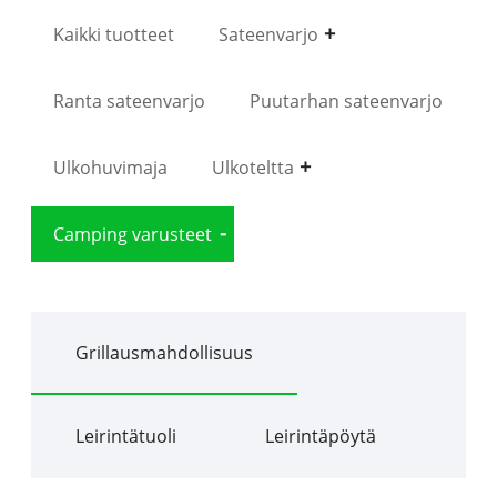
Kaikki tuotteet
Sateenvarjo
Ranta sateenvarjo
Puutarhan sateenvarjo
Ulkohuvimaja
Ulkoteltta
Camping varusteet
Grillausmahdollisuus
Leirintätuoli
Leirintäpöytä