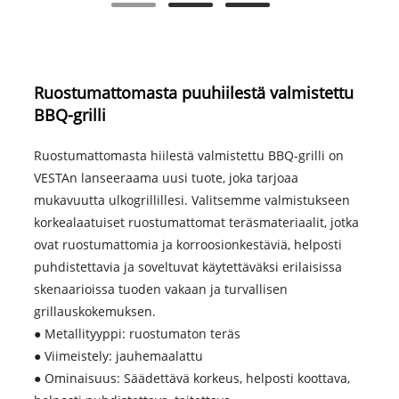
Ruostumattomasta puuhiilestä valmistettu
BBQ-grilli
Ruostumattomasta hiilestä valmistettu BBQ-grilli on
VESTAn lanseeraama uusi tuote, joka tarjoaa
mukavuutta ulkogrillillesi. Valitsemme valmistukseen
korkealaatuiset ruostumattomat teräsmateriaalit, jotka
ovat ruostumattomia ja korroosionkestäviä, helposti
puhdistettavia ja soveltuvat käytettäväksi erilaisissa
skenaarioissa tuoden vakaan ja turvallisen
grillauskokemuksen.
● Metallityyppi: ruostumaton teräs
● Viimeistely: jauhemaalattu
● Ominaisuus: Säädettävä korkeus, helposti koottava,