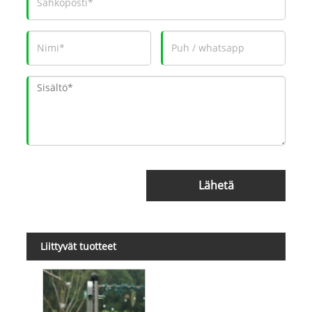
Lähetä
Liittyvät tuotteet