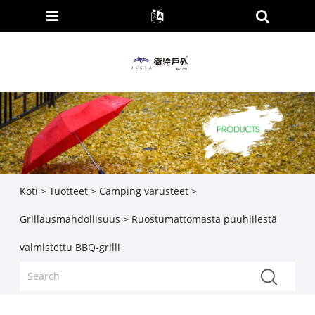
Koti
>
Tuotteet
>
Camping varusteet
>
Grillausmahdollisuus
> Ruostumattomasta puuhiilestä
valmistettu BBQ-grilli