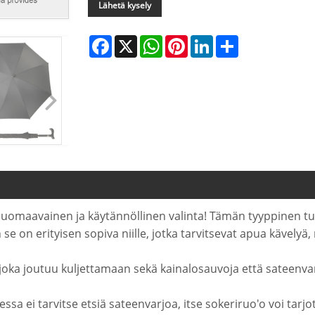
Lähetä kysely
Facebook
X
WhatsApp
Pinterest
LinkedIn
Share
huomaavainen ja käytännöllinen valinta! Tämän tyyppinen tuo
se on erityisen sopiva niille, jotka tarvitsevat apua kävelyä,
joka joutuu kuljettamaan sekä kainalosauvoja että sateenvar
ssa ei tarvitse etsiä sateenvarjoa, itse sokeriruo'o voi tarjo