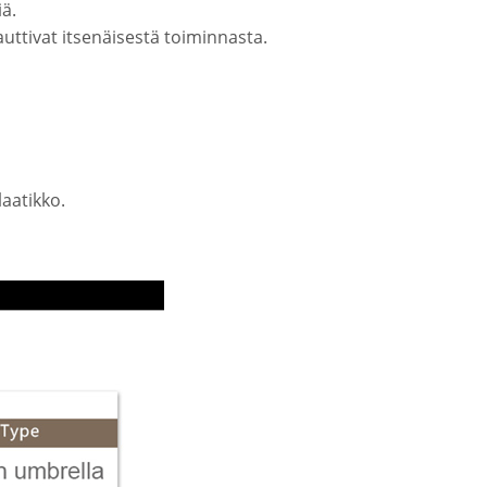
iä.
auttivat itsenäisestä toiminnasta.
aatikko.