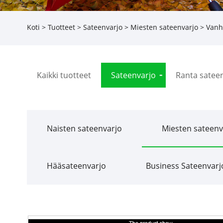
Koti
>
Tuotteet
>
Sateenvarjo
>
Miesten sateenvarjo
> Vanha
Kaikki tuotteet
Sateenvarjo
Ranta satee
Naisten sateenvarjo
Miesten sateenv
Hääsateenvarjo
Business Sateenvarj