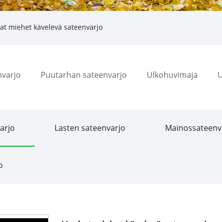
t miehet kävelevä sateenvarjo
nvarjo
Puutarhan sateenvarjo
Ulkohuvimaja
U
arjo
Lasten sateenvarjo
Mainossateenv
o