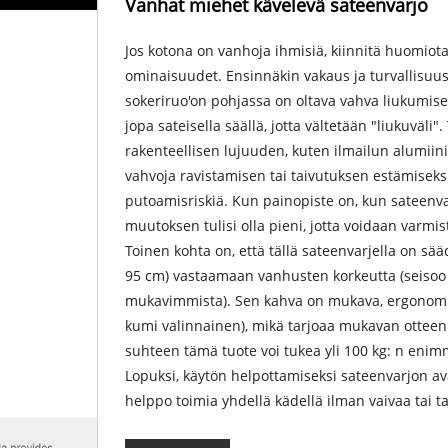
Vanhat miehet kävelevä sateenvarjo
Jos kotona on vanhoja ihmisiä, kiinnitä huomiot
ominaisuudet. Ensinnäkin vakaus ja turvallisuus 
sokeriruo'on pohjassa on oltava vahva liukumise
jopa sateisella säällä, jotta vältetään "liukuväli
rakenteellisen lujuuden, kuten ilmailun alumiinia 
vahvoja ravistamisen tai taivutuksen estämiseks
putoamisriskiä. Kun painopiste on, kun sateenv
muutoksen tulisi olla pieni, jotta voidaan varmis
Toinen kohta on, että tällä sateenvarjella on sää
95 cm) vastaamaan vanhusten korkeutta (seisoo 
mukavimmista). Sen kahva on mukava, ergonomin
kumi valinnainen), mikä tarjoaa mukavan ottee
suhteen tämä tuote voi tukea yli 100 kg: n enim
Lopuksi, käytön helpottamiseksi sateenvarjon av
helppo toimia yhdellä kädellä ilman vaivaa tai ta