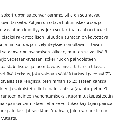
a sokeriruo'on sateenvarjoamme. Sillä on seuraavat
ovat tärkeitä. Pohjan on oltava liukumiskestävää, ja
n vastainen kumityyny, joka voi tarttua maahan tiukasti
". Toiseksi rakenteellisen lujuuden suhteen on käytettävä
ja hiilikuitua, ja nivelyhteyksien on oltava riittävän
i sateenvarjon avaamisen jälkeen, muuten se voi lisätä
arjo vedetään/avataan, sokeriruo'on painopisteen
taa stabiilisuus ja luotettavuus missä tahansa tilassa.
dettävä korkeus, joka voidaan säätää tarkasti (yleensä 70-
tavallisissa kengissä, pienimmän 15-20 asteen kanssa
en ja valmistettu liukumateriaalista (vaahto, pehmeä
n ranteen paineen vähentämiseksi. Kuormituskapasiteetin
mäispainoa varmistaen, että se voi tukea käyttäjän painoa.
auspainike sijaitsee lähellä kahvaa, joten vanhusten on
ivutusta.