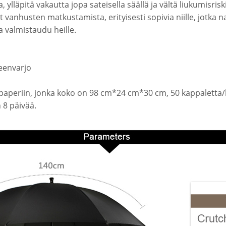
 ylläpitä vakautta jopa sateisella säällä ja vältä liukumisrisk
 vanhusten matkustamista, erityisesti sopivia niille, jotka n
ja valmistaudu heille.
teenvarjo
 paperiin, jonka koko on 98 cm*24 cm*30 cm, 50 kappaletta/l
 8 päivää.