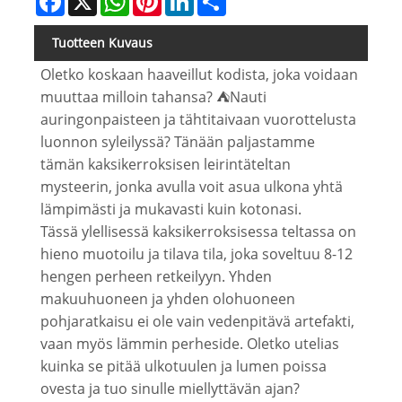
Tuotteen Kuvaus
Oletko koskaan haaveillut kodista, joka voidaan
muuttaa milloin tahansa? ⛺️Nauti
auringonpaisteen ja tähtitaivaan vuorottelusta
luonnon syleilyssä? Tänään paljastamme
tämän kaksikerroksisen leirintäteltan
mysteerin, jonka avulla voit asua ulkona yhtä
lämpimästi ja mukavasti kuin kotonasi.
Tässä ylellisessä kaksikerroksisessa teltassa on
hieno muotoilu ja tilava tila, joka soveltuu 8-12
hengen perheen retkeilyyn. Yhden
makuuhuoneen ja yhden olohuoneen
pohjaratkaisu ei ole vain vedenpitävä artefakti,
vaan myös lämmin perheside. Oletko utelias
kuinka se pitää ulkotuulen ja lumen poissa
ovesta ja tuo sinulle miellyttävän ajan?