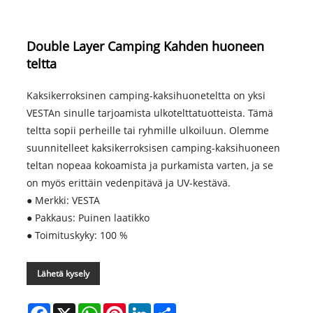
Double Layer Camping Kahden huoneen
teltta
Kaksikerroksinen camping-kaksihuoneteltta on yksi
VESTAn sinulle tarjoamista ulkotelttatuotteista. Tämä
teltta sopii perheille tai ryhmille ulkoiluun. Olemme
suunnitelleet kaksikerroksisen camping-kaksihuoneen
teltan nopeaa kokoamista ja purkamista varten, ja se
on myös erittäin vedenpitävä ja UV-kestävä.
● Merkki: VESTA
● Pakkaus: Puinen laatikko
● Toimituskyky: 100 %
Lähetä kysely
Facebook
X
WhatsApp
Pinterest
LinkedIn
Share