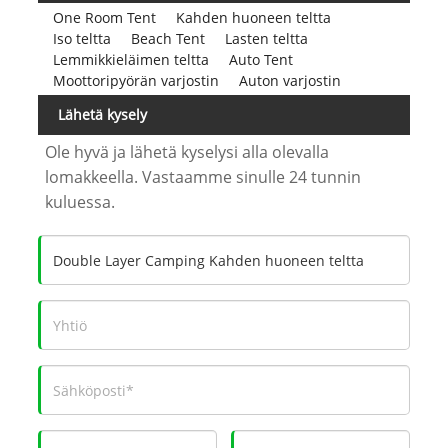
One Room Tent
Kahden huoneen teltta
Iso teltta
Beach Tent
Lasten teltta
Lemmikkieläimen teltta
Auto Tent
Moottoripyörän varjostin
Auton varjostin
Lähetä kysely
Ole hyvä ja lähetä kyselysi alla olevalla
lomakkeella. Vastaamme sinulle 24 tunnin
kuluessa.