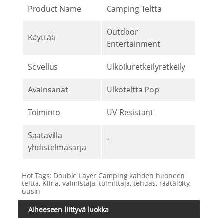
Product Name
Camping Teltta
Outdoor
Käyttää
Entertainment
Sovellus
Ulkoiluretkeilyretkeily
Avainsanat
Ulkoteltta Pop
Toiminto
UV Resistant
Saatavilla
1
yhdistelmäsarja
Hot Tags: Double Layer Camping kahden huoneen
teltta, Kiina, valmistaja, toimittaja, tehdas, räätälöity,
uusin
Aiheeseen liittyvä luokka