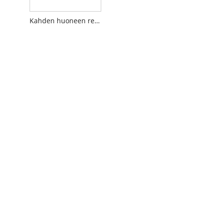
Kahden huoneen retkeilyteltta