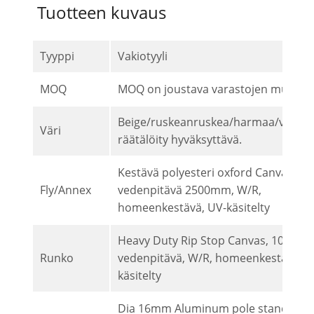
Tuotteen kuvaus
Tyyppi
Vakiotyyli
MOQ
MOQ on joustava varastojen mukaan
Beige/ruskeanruskea/harmaa/vihreä/
Väri
räätälöity hyväksyttävä.
Kestävä polyesteri oxford Canvas
Fly/Annex
vedenpitävä 2500mm, W/R,
homeenkestävä, UV-käsitelty
Heavy Duty Rip Stop Canvas, 100 %
Runko
vedenpitävä, W/R, homeenkestävä, U
käsitelty
Dia 16mm Aluminum pole standard, 