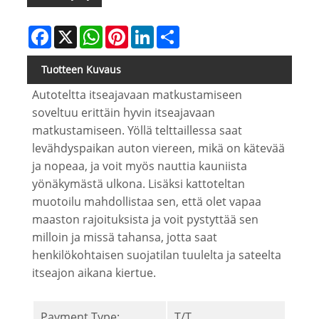
Facebook
X
WhatsApp
Pinterest
LinkedIn
Share
Tuotteen Kuvaus
Autoteltta itseajavaan matkustamiseen
soveltuu erittäin hyvin itseajavaan
matkustamiseen. Yöllä telttaillessa saat
levähdyspaikan auton viereen, mikä on kätevää
ja nopeaa, ja voit myös nauttia kauniista
yönäkymästä ulkona. Lisäksi kattoteltan
muotoilu mahdollistaa sen, että olet vapaa
maaston rajoituksista ja voit pystyttää sen
milloin ja missä tahansa, jotta saat
henkilökohtaisen suojatilan tuulelta ja sateelta
itseajon aikana kiertue.
Payment Type:
T/T