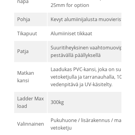
napa
25mm for option
Pohja
Kevyt alumiinijalusta muovieristyksel
Tikapuut
Alumiiniset tikkaat
Suuritiheyksinen vaahtomuovipatja
Patja
pestävällä päällyksellä
Laadukas PVC-kansi, joka on suljettu
Matkan
vetoketjulla ja tarranauhalla, 100%
kansi
vedenpitävä ja UV-käsitelty.
Ladder Max
300kg
load
Pukuhuone / lisärakennus / markiisi 
Valinnainen
vetoketju