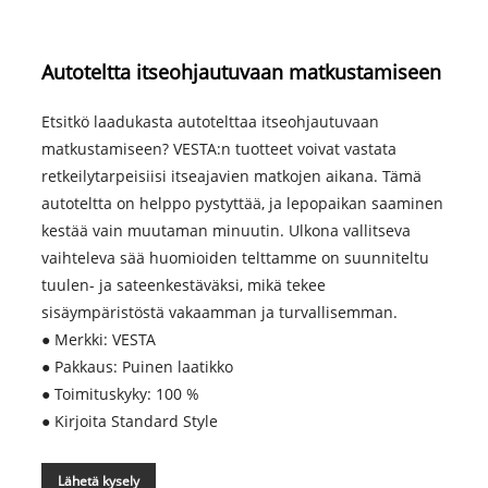
Autoteltta itseohjautuvaan matkustamiseen
Etsitkö laadukasta autotelttaa itseohjautuvaan
matkustamiseen? VESTA:n tuotteet voivat vastata
retkeilytarpeisiisi itseajavien matkojen aikana. Tämä
autoteltta on helppo pystyttää, ja lepopaikan saaminen
kestää vain muutaman minuutin. Ulkona vallitseva
vaihteleva sää huomioiden telttamme on suunniteltu
tuulen- ja sateenkestäväksi, mikä tekee
sisäympäristöstä vakaamman ja turvallisemman.
● Merkki: VESTA
● Pakkaus: Puinen laatikko
● Toimituskyky: 100 %
● Kirjoita Standard Style
Lähetä kysely