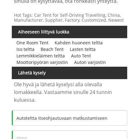
sinulla on kysyttävää, ota rohkeasti yhteyttä.
Hot Tags: Car Tent for Self-Driving Travelling, China,
Manufacturer, Supplier, Factory, Customized, Newest
Aiheeseen liittyvä luokka
One Room Tent
Kahden huoneen teltta
Iso teltta
Beach Tent
Lasten teltta
Lemmikkieläimen teltta
Auto Tent
Moottoripyörän varjostin
Auton varjostin
Lähetä kysely
Ole hyvä ja lähetä kyselysi alla olevalla
lomakkeella. Vastaamme sinulle 24 tunnin
kuluessa.