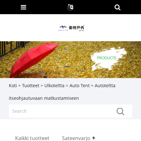
Koti
>
Tuotteet
>
Ulkoteltta
>
Auto Tent
> Autoteltta
itseohjautuvaan matkustamiseen
Kaikki tuotteet
Sateenvarjo